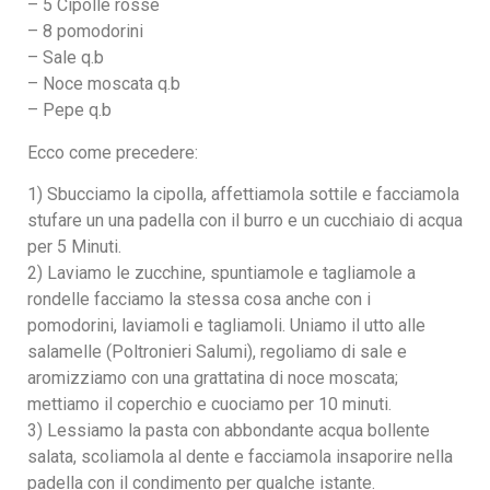
– 5 Cipolle rosse
– 8 pomodorini
– Sale q.b
– Noce moscata q.b
– Pepe q.b
Ecco come precedere:
1) Sbucciamo la cipolla, affettiamola sottile e facciamola
stufare un una padella con il burro e un cucchiaio di acqua
per 5 Minuti.
2) Laviamo le zucchine, spuntiamole e tagliamole a
rondelle facciamo la stessa cosa anche con i
pomodorini, laviamoli e tagliamoli. Uniamo il utto alle
salamelle (Poltronieri Salumi), regoliamo di sale e
aromizziamo con una grattatina di noce moscata;
mettiamo il coperchio e cuociamo per 10 minuti.
3) Lessiamo la pasta con abbondante acqua bollente
salata, scoliamola al dente e facciamola insaporire nella
padella con il condimento per qualche istante.